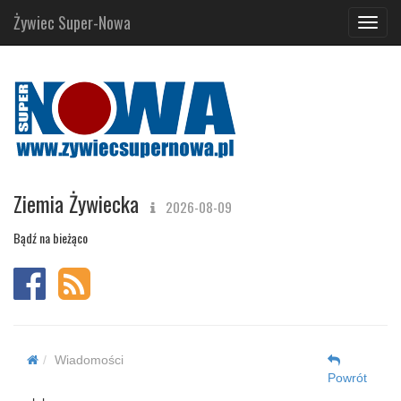
Żywiec Super-Nowa
Navig
Ziemia Żywiecka
2026-08-09
Bądź na bieżąco
Wiadomości
Powrót