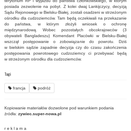
terytorium RP i wyjazdu do państwa członkowskiego, w którym
posiada zezwolenie na pobyt. Z kolei dwaj Lankijczycy, decyzją
Sądu Rejonowego w Bielsku-Białej, zostali osadzeni w strzeżonym
ośrodku dla cudzoziemców. Tam będą oczekiwali na przekazanie
do państwa, w którym złożyli wniosek o ochronę
międzynarodową. Wobec pozostałych obcokrajowców (3
obywateli Bangladeszu) Komendant Placówki w Bielsku-Białej
wszczął postępowanie o zobowiązanie do powrotu. Dziś
w bielskim sądzie zapadnie decyzja czy do czasu zakończenia
postępowania powrotowego cudzoziemcy ci przebywać będą
w strzeżonym ośrodku dla cudzoziemców.
Tagi
francja
podróż
Kopiowanie materiałów dozwolone pod warunkiem podania
źródła:
zywiec.super-nowa.pl
r e k l a m a