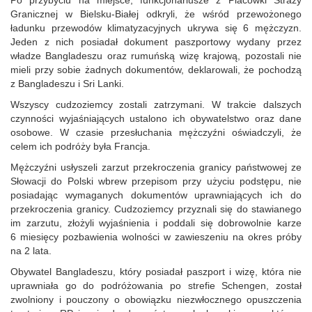
Granicznej w Bielsku-Białej odkryli, że wśród przewożonego
ładunku przewodów klimatyzacyjnych ukrywa się 6 mężczyzn.
Jeden z nich posiadał dokument paszportowy wydany przez
władze Bangladeszu oraz rumuńską wizę krajową, pozostali nie
mieli przy sobie żadnych dokumentów, deklarowali, że pochodzą
z Bangladeszu i Sri Lanki.
Wszyscy cudzoziemcy zostali zatrzymani. W trakcie dalszych
czynności wyjaśniających ustalono ich obywatelstwo oraz dane
osobowe. W czasie przesłuchania mężczyźni oświadczyli, że
celem ich podróży była Francja.
Mężczyźni usłyszeli zarzut przekroczenia granicy państwowej ze
Słowacji do Polski wbrew przepisom przy użyciu podstępu, nie
posiadając wymaganych dokumentów uprawniających ich do
przekroczenia granicy. Cudzoziemcy przyznali się do stawianego
im zarzutu, złożyli wyjaśnienia i poddali się dobrowolnie karze
6 miesięcy pozbawienia wolności w zawieszeniu na okres próby
na 2 lata.
Obywatel Bangladeszu, który posiadał paszport i wizę, która nie
uprawniała go do podróżowania po strefie Schengen, został
zwolniony i pouczony o obowiązku niezwłocznego opuszczenia