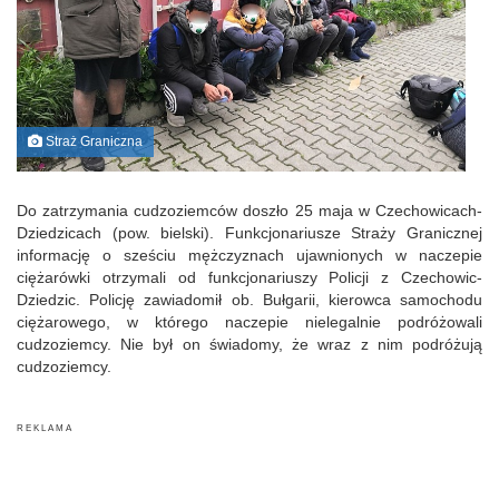
Straż Graniczna
Do zatrzymania cudzoziemców doszło 25 maja w Czechowicach-
Dziedzicach (pow. bielski). Funkcjonariusze Straży Granicznej
informację o sześciu mężczyznach ujawnionych w naczepie
ciężarówki otrzymali od funkcjonariuszy Policji z Czechowic-
Dziedzic. Policję zawiadomił ob. Bułgarii, kierowca samochodu
ciężarowego, w którego naczepie nielegalnie podróżowali
cudzoziemcy. Nie był on świadomy, że wraz z nim podróżują
cudzoziemcy.
R E K L A M A