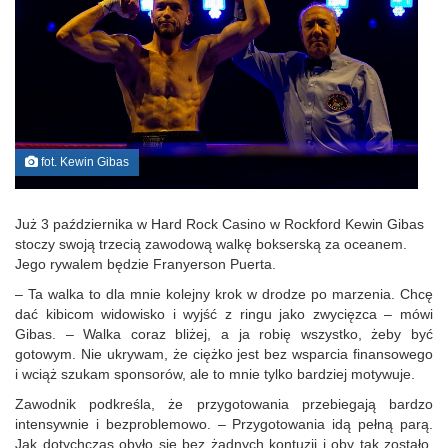
fot. Kewin Gibas
Już 3 października w Hard Rock Casino w Rockford Kewin Gibas
stoczy swoją trzecią zawodową walkę bokserską za oceanem.
Jego rywalem będzie Franyerson Puerta.
– Ta walka to dla mnie kolejny krok w drodze po marzenia. Chcę
dać kibicom widowisko i wyjść z ringu jako zwycięzca – mówi
Gibas. – Walka coraz bliżej, a ja robię wszystko, żeby być
gotowym. Nie ukrywam, że ciężko jest bez wsparcia finansowego
i wciąż szukam sponsorów, ale to mnie tylko bardziej motywuje.
Zawodnik podkreśla, że przygotowania przebiegają bardzo
intensywnie i bezproblemowo. – Przygotowania idą pełną parą.
Jak dotychczas obyło się bez żadnych kontuzji i oby tak zostało.