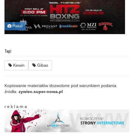
Plakat
Tagi
Kewin
Gibas
Kopiowanie materiałów dozwolone pod warunkiem podania
źródła:
zywiec.super-nowa.pl
r e k l a m a