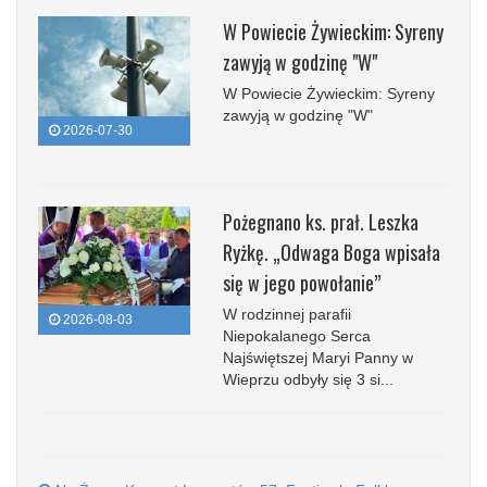
W Powiecie Żywieckim: Syreny
zawyją w godzinę "W"
W Powiecie Żywieckim: Syreny
zawyją w godzinę "W"
2026-07-30
Pożegnano ks. prał. Leszka
Ryżkę. „Odwaga Boga wpisała
się w jego powołanie”
W rodzinnej parafii
2026-08-03
Niepokalanego Serca
Najświętszej Maryi Panny w
Wieprzu odbyły się 3 si...