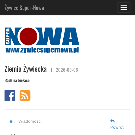
Żywiec Super-Nowa
Navig
Ziemia Żywiecka
2026-08-06
Bądź na bieżąco
Wiadomości
Powrót