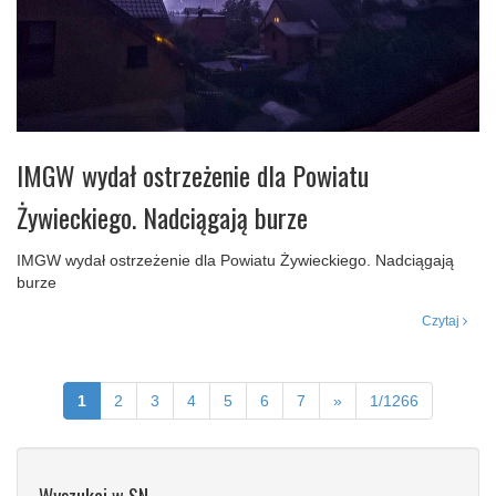
IMGW wydał ostrzeżenie dla Powiatu
Żywieckiego. Nadciągają burze
IMGW wydał ostrzeżenie dla Powiatu Żywieckiego. Nadciągają
burze
Czytaj
1
2
3
4
5
6
7
»
1/1266