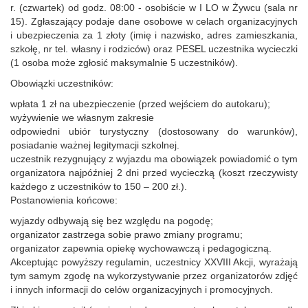
r. (czwartek) od godz. 08:00 - osobiście w I LO w Żywcu (sala nr
15). Zgłaszający podaje dane osobowe w celach organizacyjnych
i ubezpieczenia za 1 złoty (imię i nazwisko, adres zamieszkania,
szkołę, nr tel. własny i rodziców) oraz PESEL uczestnika wycieczki
(1 osoba może zgłosić maksymalnie 5 uczestników).
Obowiązki uczestników:
wpłata 1 zł na ubezpieczenie (przed wejściem do autokaru);
wyżywienie we własnym zakresie
odpowiedni ubiór turystyczny (dostosowany do warunków),
posiadanie ważnej legitymacji szkolnej.
uczestnik rezygnujący z wyjazdu ma obowiązek powiadomić o tym
organizatora najpóźniej 2 dni przed wycieczką (koszt rzeczywisty
każdego z uczestników to 150 – 200 zł.).
Postanowienia końcowe:
wyjazdy odbywają się bez względu na pogodę;
organizator zastrzega sobie prawo zmiany programu;
organizator zapewnia opiekę wychowawczą i pedagogiczną.
Akceptując powyższy regulamin, uczestnicy XXVIII Akcji, wyrażają
tym samym zgodę na wykorzystywanie przez organizatorów zdjęć
i innych informacji do celów organizacyjnych i promocyjnych.