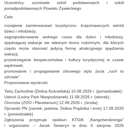
Uczestnicy: uczniowie szkół podstawowych i szkół
ponadpodstawowych Powiatu Żywieckiego.
Cele:
rozwijanie zainteresowań turystyczno- krajoznawczych wśród
dzieci i młodzieży,
zagospodarowanie wolnego czasu dla dzieci i młodzieży,
spędzającej wakacje we własnym domu rodzinnym, dla których
często może stanowić jedyną formę atrakcyjnego spędzenia
wakacji,
przestrzeganie bezpieczeństwa i kultury turystycznej w czasie
wędrówek,
promowanie i propagowanie zdrowego stylu życia „ruch to
zdrowie”.
Proponowane wycieczki:
Tatry Zachodnie (Dolina Kościeliska) 10.08.2026 r. (poniedziałek);
Ustroń (Leśny Park Niespodzianek) 11.08.2026 r. (wtorek);
Chorzów (ZOO i Planetarium) 12.08.2026 r. (środa);
Ojcowski PN (zamek, jaskinia, Dolina Prądnika i inne) 17.08.2026
r. (poniedziałek).
Zgłoszenia przyjmuje opiekun KTGiK „Kangchendzonga”
i organizator – Jacek Seweryn w dniu 6 sierpnia 2026