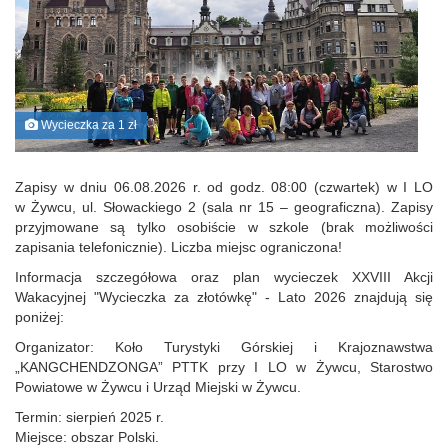
Wycieczka za 1 zł
Zapisy w dniu 06.08.2026 r. od godz. 08:00 (czwartek) w I LO
w Żywcu, ul. Słowackiego 2 (sala nr 15 – geograficzna). Zapisy
przyjmowane są tylko osobiście w szkole (brak możliwości
zapisania telefonicznie). Liczba miejsc ograniczona!
Informacja szczegółowa oraz plan wycieczek XXVIII Akcji
Wakacyjnej "Wycieczka za złotówkę" - Lato 2026 znajdują się
poniżej:
Organizator: Koło Turystyki Górskiej i Krajoznawstwa
„KANGCHENDZONGA” PTTK przy I LO w Żywcu, Starostwo
Powiatowe w Żywcu i Urząd Miejski w Żywcu.
Termin: sierpień 2025 r.
Miejsce: obszar Polski.