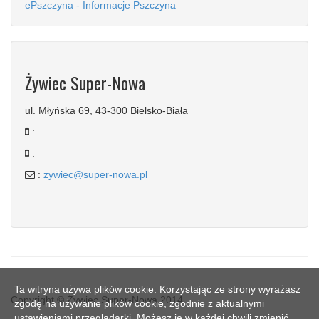
ePszczyna - Informacje Pszczyna
Żywiec Super-Nowa
ul. Młyńska 69, 43-300 Bielsko-Biała
:
:
:
zywiec@super-nowa.pl
Ta witryna używa plików cookie. Korzystając ze strony wyrażasz
Copyright © Żywiec Super-Nowa 2014
zgodę na używanie plików cookie, zgodnie z aktualnymi
ustawieniami przeglądarki. Możesz je w każdej chwili zmienić.