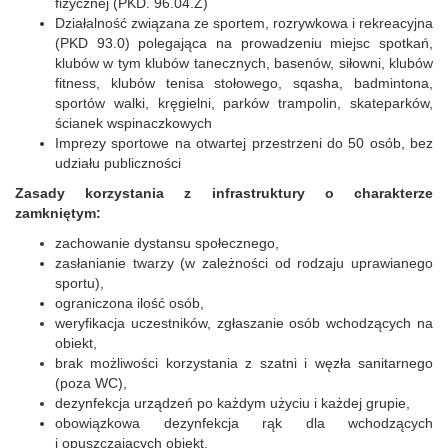
fizycznej (PKD. 96.04.Z)
Działalność związana ze sportem, rozrywkowa i rekreacyjna
(PKD 93.0) polegająca na prowadzeniu miejsc spotkań,
klubów w tym klubów tanecznych, basenów, siłowni, klubów
fitness, klubów tenisa stołowego, sqasha, badmintona,
sportów walki, kręgielni, parków trampolin, skateparków,
ścianek wspinaczkowych
Imprezy sportowe na otwartej przestrzeni do 50 osób, bez
udziału publiczności
Zasady korzystania z infrastruktury o charakterze
zamkniętym:
zachowanie dystansu społecznego,
zasłanianie twarzy (w zależności od rodzaju uprawianego
sportu),
ograniczona ilość osób,
weryfikacja uczestników, zgłaszanie osób wchodzących na
obiekt,
brak możliwości korzystania z szatni i węzła sanitarnego
(poza WC),
dezynfekcja urządzeń po każdym użyciu i każdej grupie,
obowiązkowa dezynfekcja rąk dla wchodzących
i opuszczających obiekt,