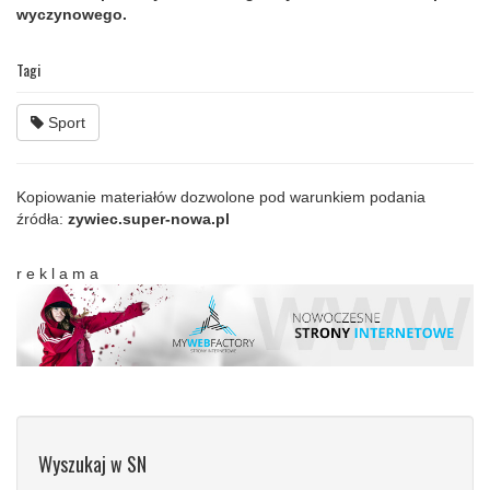
wyczynowego.
Tagi
Sport
Kopiowanie materiałów dozwolone pod warunkiem podania
źródła:
zywiec.super-nowa.pl
r e k l a m a
Wyszukaj w SN