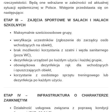
rzeczywistości. Będą one wdrażane w zależności od aktualnej
sytuacji epidemicznej w Polsce. Wstępnie przedstawia się on
następująco:
ETAP III
–
ZAJĘCIA SPORTOWE W SALACH I HALACH
SZKOLNYCH
Maksymalnie sześcioosobowe grupy,
weryfikacja uczestnik
ó
w (zgłoszenie do zarządcy os
ó
b
wchodzących na obiekt),
brak możliwości korzystania z szatni i węzła sanitarnego
(poza WC),
dezynfekcja urządzeń po każdym użyciu i każdej grupie,
obowiązkowa dezynfekcja rąk dla wchodzących
i opuszczających obiekt,
korzystanie z osobistego sprzętu treningowego lub
dezynfekcja po każdym użyciu.
ETAP IV
–
INFRASTRUKTURA O CHARAKTERZE
ZAMKNIĘTYM
Działalność usługowa związana z poprawą kondycji