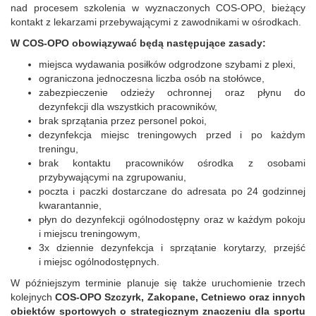
nad procesem szkolenia w wyznaczonych COS-OPO, bieżący
kontakt z lekarzami przebywającymi z zawodnikami w ośrodkach.
W COS-OPO obowiązywać będą następujące zasady:
miejsca wydawania posiłków odgrodzone szybami z plexi,
ograniczona jednoczesna liczba osób na stołówce,
zabezpieczenie odzieży ochronnej oraz płynu do
dezynfekcji dla wszystkich pracowników,
brak sprzątania przez personel pokoi,
dezynfekcja miejsc treningowych przed i po każdym
treningu,
brak kontaktu pracowników ośrodka z osobami
przybywającymi na zgrupowaniu,
poczta i paczki dostarczane do adresata po 24 godzinnej
kwarantannie,
płyn do dezynfekcji ogólnodostępny oraz w każdym pokoju
i miejscu treningowym,
3x dziennie dezynfekcja i sprzątanie korytarzy, przejść
i miejsc ogólnodostępnych.
W późniejszym terminie
planuje się także uruchomienie trzech
kolejnych
COS-OPO Szczyrk, Zakopane, Cetniewo oraz innych
obiektów sportowych o strategicznym znaczeniu dla sportu