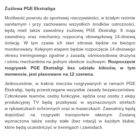
Żużlowa PGE Ekstraliga
Możliwość powrotu do sportowej rzeczywistości, w ścisłym reżimie
sanitarnym i przy zachowaniu wszystkich środk
ó
w ostrożności,
będą mieli także zawodnicy żużlowej PGE Ekstraligi. 8 maja
zawodnicy oraz mechanicy rozpoczną obowiązkową 14-dniową
izolację. W tym czasie ich stan zdrowia będzie na bieżąco
monitorowany. Kolejnym etapem będzie rozpoczęcie 14-dniowego
okresu treningowego zgodnie z zasadą: ośmioosobowa drużyna
i ośmiu mechanik
ó
w na jednym obiekcie żużlowym.
Rozpoczęcie
rozgrywek PGE Ekstraligi bez udziału kibic
ó
w, w tym
momencie, jest planowane na 12 czerwca.
Jednocześnie, w trakcie meczów rozgrywanych w ramach PGE
Ekstraligi, będą przestrzegane wszystkie zasady bezpieczeństwa.
C
złonkowie teamów, osoby funkcyjne, sędzia oraz osoby z ekipy
produkcyjnej TV będą przebywać w wyznaczonych strefach
w rękawiczkach ochronnych oraz w maseczkach. Zawodnicy będą
dojeżdżać na rozgrywki transportem własnym. Zostaną
wyznaczone także osoby stałe (bez rotacji) w każdym klubie,
które będą uczestniczyć w treningach i zawodach.