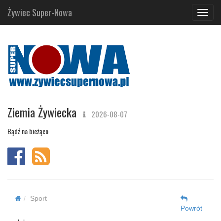
Żywiec Super-Nowa
Navig
Ziemia Żywiecka
2026-08-07
Bądź na bieżąco
Sport
Powrót