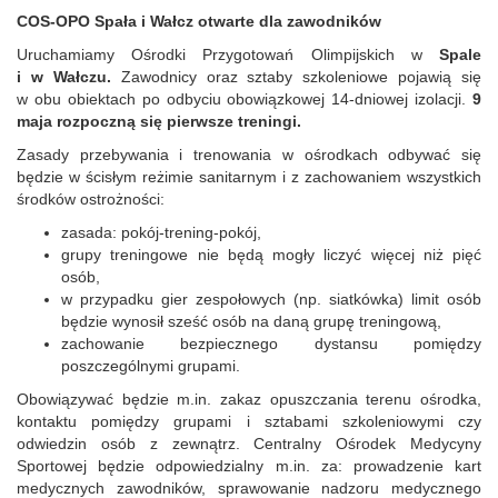
COS-OPO Spała i Wałcz otwarte dla zawodnik
ó
w
Uruchamiamy Ośrodk
i
Przygotowań Olimpijskich w
Spale
i w Wałczu.
Zawodnicy oraz sztaby szkoleniowe pojawią się
w obu obiektach po odbyciu obowiązkowej 14-dniowej izolacji.
9
maja rozpoczną się pierwsze treningi.
Zasady przebywania i trenowania w ośrodkach odbywać się
będzie w ścisłym reżimie sanitarnym i z zachowaniem wszystkich
środk
ó
w ostrożnoś
ci:
zasada: pok
ó
j-trening-pok
ó
j,
grupy treningowe nie będą mogły liczyć więcej niż pięć
os
ó
b,
w przypadku gier zespołowych (np. siatk
ó
wka) limit os
ó
b
będzie wynosił sześć os
ó
b na daną grupę treningową,
zachowanie bezpiecznego dystansu pomiędzy
poszczeg
ó
lnymi grupami.
Obowiązywać będzie m.in. zakaz opuszczania terenu ośrodka,
kontaktu pomiędzy grupami i sztabami szkoleniowymi czy
odwiedzin os
ó
b z zewnątrz. Centralny Ośrodek Medycyny
Sportowej będzie odpowiedzialny m.in. za: prowadzenie kart
medycznych zawodnik
ó
w, sprawowanie nadzoru medycznego