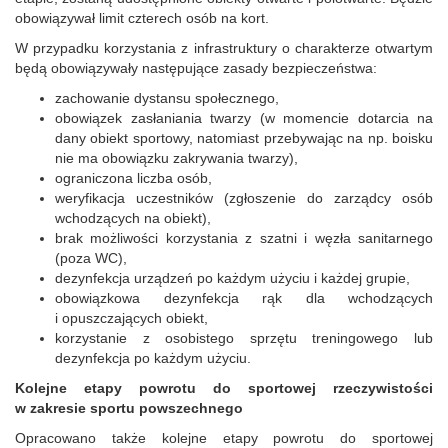
obowiązywał
limit czterech
os
ó
b na kort.
W przypadku korzystania z infrastruktury o charakterze otwartym
będą obowiązywały następujące zasady bezpieczeństwa:
zachowanie dystansu społecznego,
obowiązek zasłaniania twarzy (w momencie dotarcia na
dany obiekt sportowy, natomiast przebywając na np. boisku
nie ma obowiązku zakrywania twarzy),
ograniczona liczba os
ó
b,
weryfikacja uczestnik
ó
w (zgłoszenie do zarządcy os
ó
b
wchodzących na obiekt),
brak możliwości korzystania z szatni i węzła sanitarnego
(poza WC),
dezynfekcja urządzeń po każdym użyciu i każdej grupie,
obowiązkowa dezynfekcja rąk dla wchodzących
i opuszczających obiekt,
korzystanie z osobistego sprzętu treningowego lub
dezynfekcja po każdym użyciu.
Kolejne etapy powrotu do sportowej rzeczywistości
w zakresie sportu powszechnego
Opracowano także kolejne etapy powrotu do sportowej