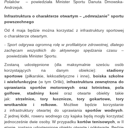
Polak
ów
–
powiedziała Minister Sportu Danuta Dmowska-
Andrzejuk.
Infrastruktura o charakterze otwartym
–
„odmrażanie” sportu
powszechnego
Od 4 maja
będzie można korzystać z infrastruktury sportowej
o charakterze otwartym.
- Sport odgrywa ogromną rolę w profilaktyce zdrowotnej, dlatego
zachęcam wszystkich do aktywnego spędzania czasu
–
powiedziała Minister Sportu.
Zostan
ą udostępnione (dla maksymalnie sześciu os
ó
b
korzystających na danym obiekcie):
stadiony
sportowe
(piłkarskie, lekkoatletyczne i inne),
boiska szkolne
i wielofunkcyjne
(w tym Orliki),
infrastruktura zewnętrzna do
uprawiania sport
ó
w motorowych oraz lotnictwa
,
pola
golfowe
,
stadniny koni
oraz otwarte obiekty takie
jak:
strzelnice, tory łucznicze, tory gokartowe, tory
wrotkarskie i rolkowe.
Mo
żliwe będzie korzystanie
z infrastruktury otwartej do uprawiania
sport
ó
w wodnych
.
Z jednej łódki, roweru wodnego czy kajaka będą mogły korzystać
jednocześnie dwie osoby. W przypadku
kort
ó
w tenisowych
, w II
etapie, zostaną udostępnione obiekty otwarte i półotwarte. Będzie