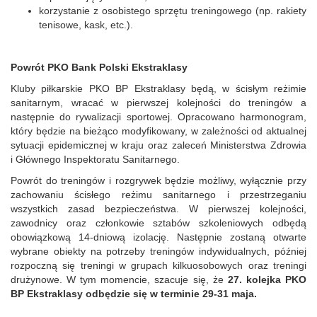
korzystanie z osobistego sprzętu treningowego (np. rakiety
tenisowe, kask, etc.).
Powr
ó
t PKO Bank Polski Ekstraklasy
Kluby piłkarskie PKO BP Ekstraklasy będą, w ścisłym reżimie
sanitarnym, wracać w pierwszej kolejności do trening
ó
w a
następnie do rywalizacji sportowej. Opracowano harmonogram,
kt
ó
ry będzie na bieżąco modyfikowany, w zależności od aktualnej
sytuacji epidemicznej w kraju oraz zaleceń Ministerstwa Zdrowia
i Głównego Inspektoratu Sanitarnego.
Powr
ó
t do trening
ó
w i rozgrywek będzie możliwy, wyłącznie przy
zachowaniu ścisłego reżimu sanitarnego i przestrzeganiu
wszystkich zasad bezpieczeństwa. W pierwszej kolejności,
zawodnicy oraz członkowie sztab
ó
w szkoleniowych odbędą
obowiązkową 14-dniową izolację. Następnie zostaną otwarte
wybrane obiekty na potrzeby trening
ó
w indywidualnych, później
rozpoczną się treningi w grupach kilkuosobowych oraz treningi
drużynowe. W tym momencie, szacuje się, że
27. kolejka PKO
BP Ekstraklasy odbędzie się w terminie 29-31 maja.