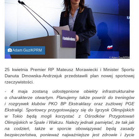
Adam Guz/KPRM
25 kwietnia Premier RP Mateusz Morawiecki i Minister Sportu
Danuta Dmowska-Andrzejuk przedstawili plan nowej sportowej
rzeczywistości.
- 4 maja zostaną udostępnione obiekt
y
infrastrukturalne
o charakterze otwartym. Planujemy także powr
ó
t do trening
ó
w
i rozgrywek klub
ó
w PKO BP Ekstraklasy oraz żużlowej PGE
Ekstraligi. Sportowcy przygotowujący się do Igrzysk Olimpijskich
w Tokio będą mogli korzystać z Ośrodk
ó
w Przygotowań
Olimpijskich w Spale i Wałczu. Należy jednak pamiętać, że tak jak
na codzień, także w sporcie obowiązywać będą zasady
bezpieczeństwa, ponieważ najważniejsze jest zdrowie i życie