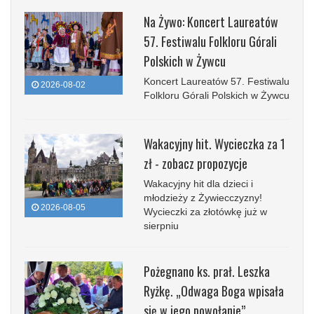
Na Żywo: Koncert Laureatów
57. Festiwalu Folkloru Górali
Polskich w Żywcu
Koncert Laureatów 57. Festiwalu
2026-08-02
Folkloru Górali Polskich w Żywcu
Wakacyjny hit. Wycieczka za 1
zł - zobacz propozycje
Wakacyjny hit dla dzieci i
młodzieży z Żywiecczyzny!
2026-08-05
Wycieczki za złotówkę już w
sierpniu
Pożegnano ks. prał. Leszka
Ryżkę. „Odwaga Boga wpisała
się w jego powołanie”