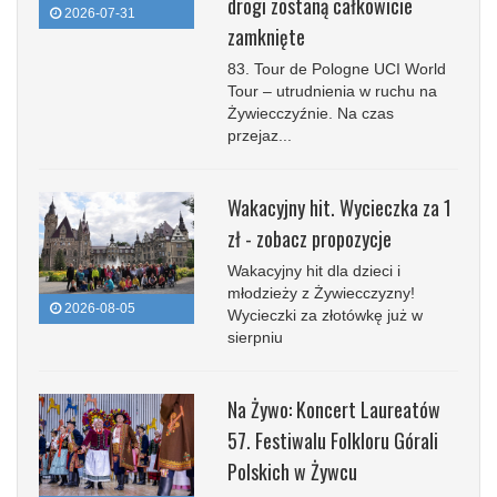
drogi zostaną całkowicie
2026-07-31
zamknięte
83. Tour de Pologne UCI World
Tour – utrudnienia w ruchu na
Żywiecczyźnie. Na czas
przejaz...
Wakacyjny hit. Wycieczka za 1
zł - zobacz propozycje
Wakacyjny hit dla dzieci i
młodzieży z Żywiecczyzny!
2026-08-05
Wycieczki za złotówkę już w
sierpniu
Na Żywo: Koncert Laureatów
57. Festiwalu Folkloru Górali
Polskich w Żywcu