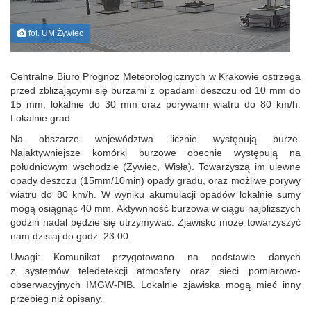
fot. UM Żywiec
Centralne Biuro Prognoz Meteorologicznych w Krakowie ostrzega
przed zbliżającymi się burzami z opadami
deszczu od 10 mm do
15 mm, lokalnie do 30 mm oraz porywami wiatru do 80 km/h.
Lokalnie grad.
Na obszarze województwa licznie występują burze.
Najaktywniejsze komórki burzowe obecnie występują na
południowym wschodzie (Żywiec, Wisła). Towarzyszą im ulewne
opady deszczu (15mm/10min) opady gradu, oraz możliwe porywy
wiatru do 80 km/h. W wyniku akumulacji opadów lokalnie sumy
mogą osiągnąc 40 mm. Aktywnność burzowa w ciągu najbliższych
godzin nadal będzie się utrzymywać.
Zjawisko może towarzyszyć
nam dzisiaj do godz. 23:00.
Uwagi: Komunikat przygotowano na podstawie danych
z systemów teledetekcji atmosfery oraz sieci pomiarowo-
obserwacyjnych IMGW-PIB. Lokalnie zjawiska mogą mieć inny
przebieg niż opisany.