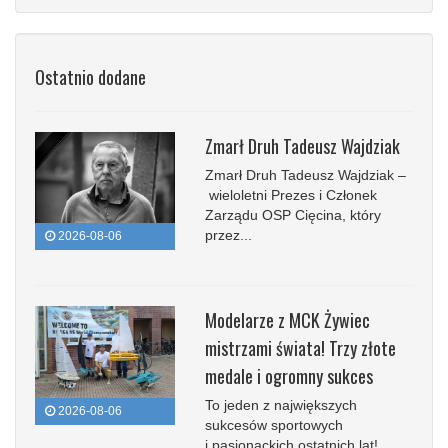
Ostatnio dodane
Zmarł Druh Tadeusz Wajdziak
Zmarł Druh Tadeusz Wajdziak –
wieloletni Prezes i Członek
Zarządu OSP Cięcina, który
przez...
2026-08-06
Modelarze z MCK Żywiec
mistrzami świata! Trzy złote
medale i ogromny sukces
To jeden z największych
2026-08-06
sukcesów sportowych
i pasjonackich ostatnich lat!