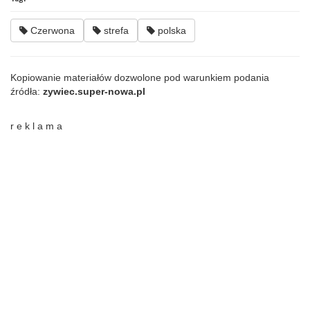
Czerwona
strefa
polska
Kopiowanie materiałów dozwolone pod warunkiem podania
źródła:
zywiec.super-nowa.pl
r e k l a m a