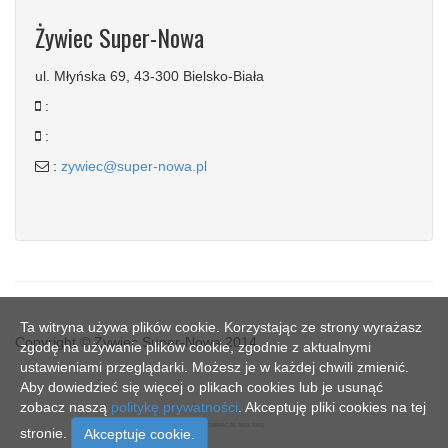
Żywiec Super-Nowa
ul. Młyńska 69, 43-300 Bielsko-Biała
:
:
:
zywiec@super-nowa.pl
Ta witryna używa plików cookie. Korzystając ze strony wyrażasz
Copyright © Żywiec Super-Nowa 2014
zgodę na używanie plików cookie, zgodnie z aktualnymi
ustawieniami przeglądarki. Możesz je w każdej chwili zmienić.
Aby dowiedzieć się więcej o plikach cookies lub je usunąć
zobacz naszą
politykę prywatności
. Akceptuję pliki cookies na tej
SN - INFORMACJE BIELSKO
stronie.
Akceptuje cookie.