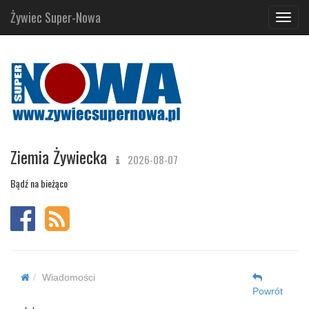
Żywiec Super-Nowa
Navig
Ziemia Żywiecka
2026-08-07
Bądź na bieżąco
Wiadomości
Powrót