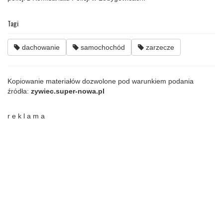
Tagi
dachowanie
samochochód
zarzecze
Kopiowanie materiałów dozwolone pod warunkiem podania
źródła:
zywiec.super-nowa.pl
r e k l a m a