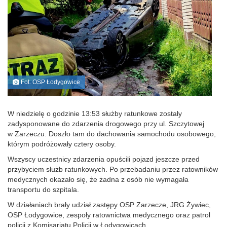
Fot. OSP Łodygowice
W niedzielę o godzinie 13:53 służby ratunkowe zostały
zadysponowane do zdarzenia drogowego przy ul. Szczytowej
w Zarzeczu. Doszło tam do dachowania samochodu osobowego,
którym podróżowały cztery osoby.
Wszyscy uczestnicy zdarzenia opuścili pojazd jeszcze przed
przybyciem służb ratunkowych. Po przebadaniu przez ratowników
medycznych okazało się, że żadna z osób nie wymagała
transportu do szpitala.
W działaniach brały udział zastępy OSP Zarzecze, JRG Żywiec,
OSP Łodygowice, zespoły ratownictwa medycznego oraz patrol
policji z Komisariatu Policji w Łodygowicach.