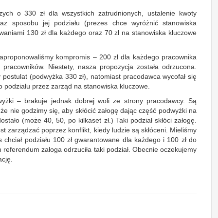
ych o 330 zł dla wszystkich zatrudnionych, ustalenie kwoty
raz sposobu jej podziału (prezes chce wyróżnić stanowiska
waniami 130 zł dla każdego oraz 70 zł na stanowiska kluczowe
u zaproponowaliśmy kompromis – 200 zł dla każdego pracownika
h pracowników. Niestety, nasza propozycja została odrzucona.
 postulat (podwyżka 330 zł), natomiast pracodawca wycofał się
 do podziału przez zarząd na stanowiska kluczowe.
yżki – brakuje jednak dobrej woli ze strony pracodawcy. Są
, że nie godzimy się, aby skłócić załogę dając część podwyżki na
tało (może 40, 50, po kilkaset zł.) Taki podział skłóci załogę.
st zarządzać poprzez konflikt, kiedy ludzie są skłóceni. Mieliśmy
s chciał podziału 100 zł gwarantowane dla każdego i 100 zł do
 referendum załoga odrzuciła taki podział. Obecnie oczekujemy
cję.