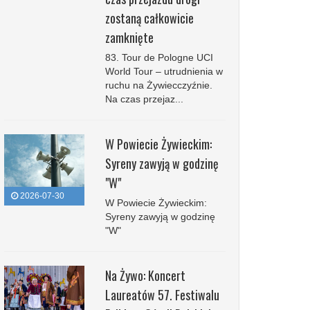
zostaną całkowicie
zamknięte
83. Tour de Pologne UCI
World Tour – utrudnienia w
ruchu na Żywiecczyźnie.
Na czas przejaz...
W Powiecie Żywieckim:
Syreny zawyją w godzinę
"W"
2026-07-30
W Powiecie Żywieckim:
Syreny zawyją w godzinę
"W"
Na Żywo: Koncert
Laureatów 57. Festiwalu