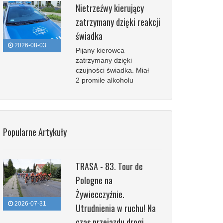
Nietrzeźwy kierujący
zatrzymany dzięki reakcji
świadka
2026-08-03
Pijany kierowca
zatrzymany dzięki
czujności świadka. Miał
2 promile alkoholu
Popularne Artykuły
TRASA - 83. Tour de
Pologne na
Żywiecczyźnie.
2026-07-31
Utrudnienia w ruchu! Na
czas przejazdu drogi