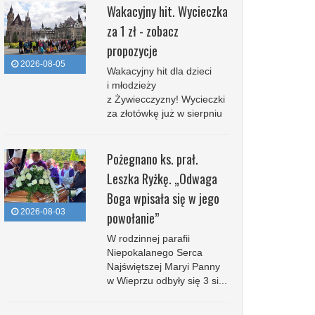
Wakacyjny hit. Wycieczka
za 1 zł - zobacz
propozycje
2026-08-05
Wakacyjny hit dla dzieci
i młodzieży
z Żywiecczyzny! Wycieczki
za złotówkę już w sierpniu
Pożegnano ks. prał.
Leszka Ryżkę. „Odwaga
Boga wpisała się w jego
2026-08-03
powołanie”
W rodzinnej parafii
Niepokalanego Serca
Najświętszej Maryi Panny
w Wieprzu odbyły się 3 si...