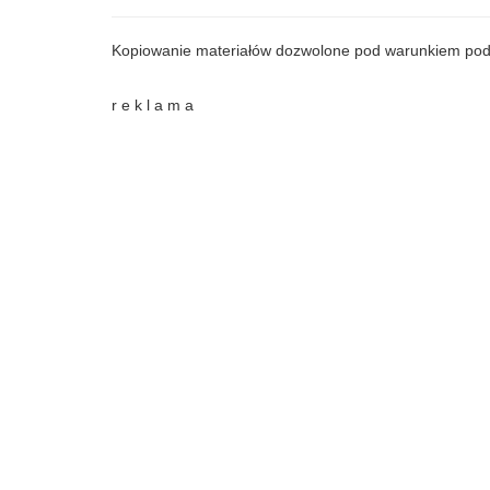
Kopiowanie materiałów dozwolone pod warunkiem pod
r e k l a m a