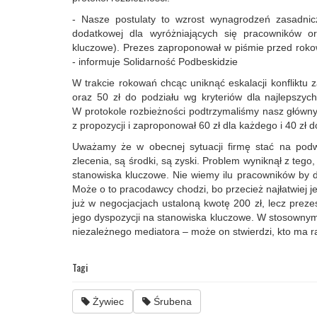
- Nasze postulaty to wzrost wynagrodzeń zasadnicz
dodatkowej dla wyróżniających się pracowników o
kluczowe). Prezes zaproponował w piśmie przed roko
- informuje Solidarność Podbeskidzie
W trakcie rokowań chcąc uniknąć eskalacji konflikt
oraz 50 zł do podziału wg kryteriów dla najlepszyc
W protokole rozbieżności podtrzymaliśmy nasz główny
z propozycji i zaproponował 60 zł dla każdego i 40 zł
Uważamy że w obecnej sytuacji firmę stać na podw
zlecenia, są środki, są zyski. Problem wyniknął z tego
stanowiska kluczowe. Nie wiemy ilu pracowników by dos
Może o to pracodawcy chodzi, bo przecież najłatwiej je
już w negocjacjach ustaloną kwotę 200 zł, lecz preze
jego dyspozycji na stanowiska kluczowe. W stosownym
niezależnego mediatora – może on stwierdzi, kto ma ra
Tagi
Żywiec
Śrubena