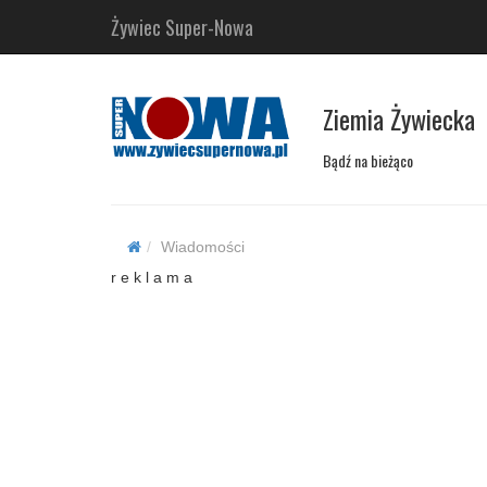
Żywiec Super-Nowa
Ziemia Żywiecka
Bądź na bieżąco
Wiadomości
r e k l a m a