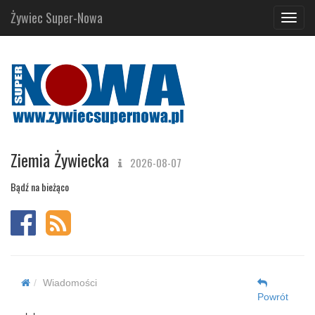
Żywiec Super-Nowa
Navig
Ziemia Żywiecka
2026-08-07
Bądź na bieżąco
Wiadomości
Powrót