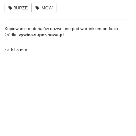
BURZE
IMGW
Kopiowanie materiałów dozwolone pod warunkiem podania
źródła:
zywiec.super-nowa.pl
r e k l a m a