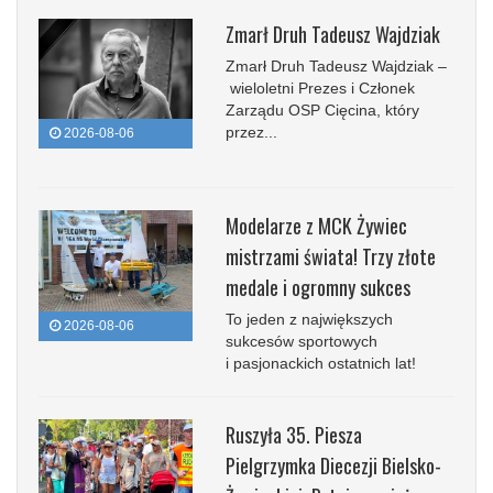
Zmarł Druh Tadeusz Wajdziak
Zmarł Druh Tadeusz Wajdziak –
wieloletni Prezes i Członek
Zarządu OSP Cięcina, który
przez...
2026-08-06
Modelarze z MCK Żywiec
mistrzami świata! Trzy złote
medale i ogromny sukces
To jeden z największych
2026-08-06
sukcesów sportowych
i pasjonackich ostatnich lat!
Ruszyła 35. Piesza
Pielgrzymka Diecezji Bielsko-