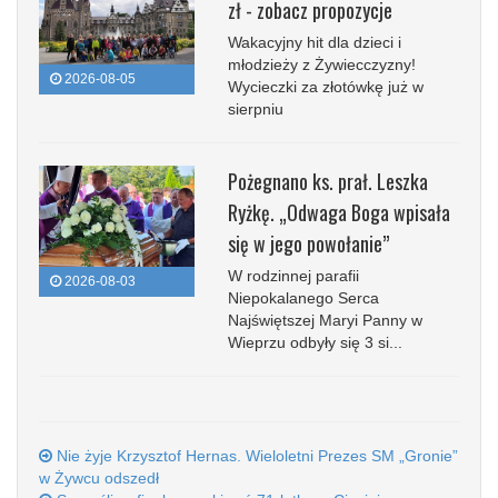
zł - zobacz propozycje
Wakacyjny hit dla dzieci i
młodzieży z Żywiecczyzny!
2026-08-05
Wycieczki za złotówkę już w
sierpniu
Pożegnano ks. prał. Leszka
Ryżkę. „Odwaga Boga wpisała
się w jego powołanie”
W rodzinnej parafii
2026-08-03
Niepokalanego Serca
Najświętszej Maryi Panny w
Wieprzu odbyły się 3 si...
Nie żyje Krzysztof Hernas. Wieloletni Prezes SM „Gronie”
w Żywcu odszedł