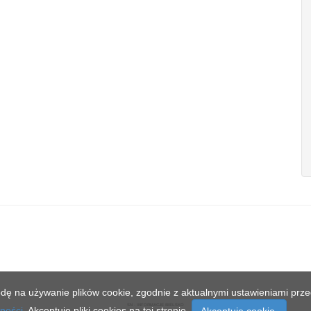
dę na używanie plików cookie, zgodnie z aktualnymi ustawieniami przeg
SN - INFORMACJE BIELSKO
tności
. Akceptuję pliki cookies na tej stronie.