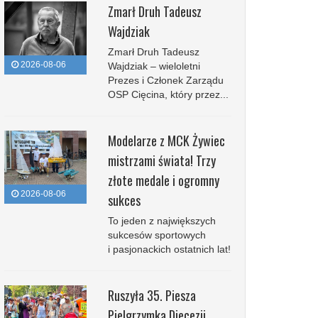
Zmarł Druh Tadeusz
Wajdziak
Zmarł Druh Tadeusz
2026-08-06
Wajdziak – wieloletni
Prezes i Członek Zarządu
OSP Cięcina, który przez...
Modelarze z MCK Żywiec
mistrzami świata! Trzy
złote medale i ogromny
2026-08-06
sukces
To jeden z największych
sukcesów sportowych
i pasjonackich ostatnich lat!
Ruszyła 35. Piesza
Pielgrzymka Diecezji