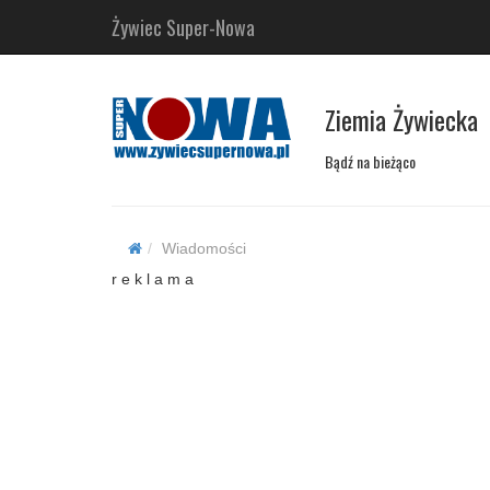
Żywiec Super-Nowa
Ziemia Żywiecka
Bądź na bieżąco
Wiadomości
r e k l a m a