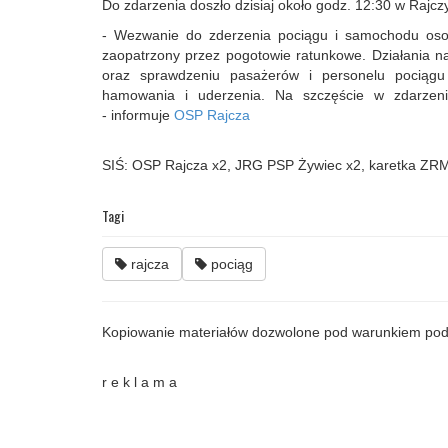
Do zdarzenia doszło dzisiaj około godz. 12:30 w Rajczy
- Wezwanie do zderzenia pociągu i samochodu oso
zaopatrzony przez pogotowie ratunkowe. Działania n
oraz sprawdzeniu pasażerów i personelu pociąg
hamowania i uderzenia. Na szczęście w zdarzeniu
- informuje
OSP Rajcza
SIŚ: OSP Rajcza x2, JRG PSP Żywiec x2, karetka ZRM,
Tagi
rajcza
pociąg
Kopiowanie materiałów dozwolone pod warunkiem pod
r e k l a m a