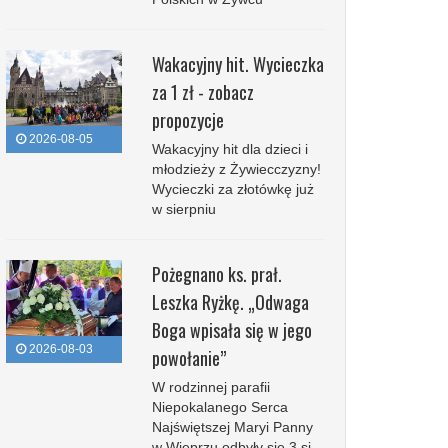
Wakacyjny hit. Wycieczka
za 1 zł - zobacz
propozycje
2026-08-05
Wakacyjny hit dla dzieci i
młodzieży z Żywiecczyzny!
Wycieczki za złotówkę już
w sierpniu
Pożegnano ks. prał.
Leszka Ryżkę. „Odwaga
Boga wpisała się w jego
2026-08-03
powołanie”
W rodzinnej parafii
Niepokalanego Serca
Najświętszej Maryi Panny
w Wieprzu odbyły się 3 si...