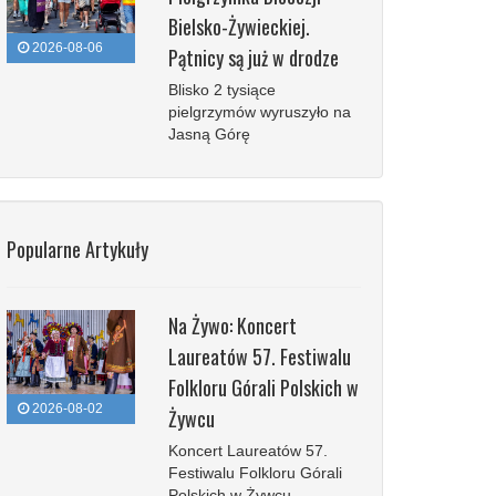
Bielsko-Żywieckiej.
2026-08-06
Pątnicy są już w drodze
Blisko 2 tysiące
pielgrzymów wyruszyło na
Jasną Górę
Popularne Artykuły
Na Żywo: Koncert
Laureatów 57. Festiwalu
Folkloru Górali Polskich w
2026-08-02
Żywcu
Koncert Laureatów 57.
Festiwalu Folkloru Górali
Polskich w Żywcu