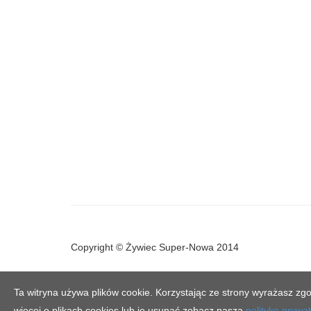
Copyright © Żywiec Super-Nowa 2014
Ta witryna używa plików cookie. Korzystając ze strony wyrażasz zgo
więcej o plikach cookies lub je usunąć zobacz naszą
politykę prywa