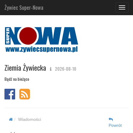
Żywiec Super-Nowa
Navig
Ziemia Żywiecka
2026-08-10
Bądź na bieżąco
Wiadomości
Powrót