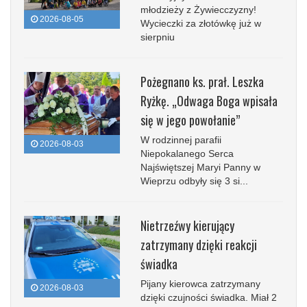
młodzieży z Żywiecczyzny!
2026-08-05
Wycieczki za złotówkę już w
sierpniu
Pożegnano ks. prał. Leszka
Ryżkę. „Odwaga Boga wpisała
się w jego powołanie”
W rodzinnej parafii
2026-08-03
Niepokalanego Serca
Najświętszej Maryi Panny w
Wieprzu odbyły się 3 si...
Nietrzeźwy kierujący
zatrzymany dzięki reakcji
świadka
Pijany kierowca zatrzymany
2026-08-03
dzięki czujności świadka. Miał 2