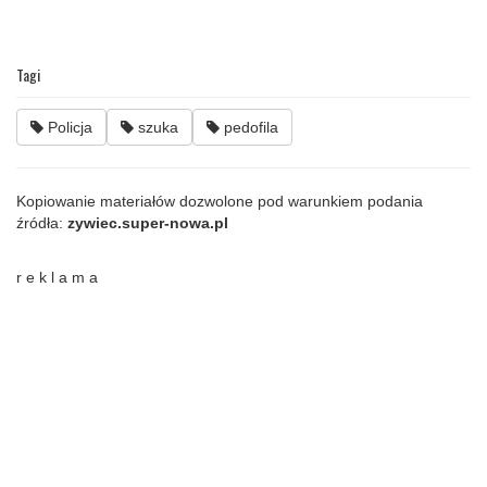
Tagi
Policja
szuka
pedofila
Kopiowanie materiałów dozwolone pod warunkiem podania
źródła:
zywiec.super-nowa.pl
r e k l a m a