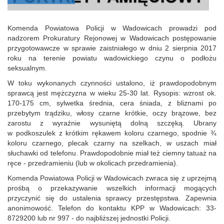
Komenda Powiatowa Policji w Wadowicach prowadzi pod
nadzorem Prokuratury Rejonowej w Wadowicach postępowanie
przygotowawcze w sprawie zaistniałego w dniu 2 sierpnia 2017
roku na terenie powiatu wadowickiego czynu o podłożu
seksualnym.
W toku wykonanych czynności ustalono, iż prawdopodobnym
sprawcą jest mężczyzna w wieku 25-30 lat. Rysopis: wzrost ok.
170-175 cm, sylwetka średnia, cera śniada, z bliznami po
przebytym trądziku, włosy czarne krótkie, oczy brązowe, bez
zarostu z wyraźnie wysuniętą dolną szczęką. Ubrany
w podkoszulek z krótkim rękawem koloru czarnego, spodnie ¾
koloru czarnego, plecak czarny na szelkach, w uszach miał
słuchawki od telefonu. Prawdopodobnie miał też ciemny tatuaż na
ręce - przedramieniu (lub w okolicach przedramienia).
Komenda Powiatowa Policji w Wadowicach zwraca się z uprzejmą
prośbą o przekazywanie wszelkich informacji mogących
przyczynić się do ustalenia sprawcy przestępstwa. Zapewnia
anonimowość. Telefon do kontaktu KPP w Wadowicach: 33-
8729200 lub nr 997 - do najbliższej jednostki Policji.