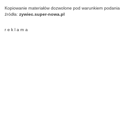
Kopiowanie materiałów dozwolone pod warunkiem podania
źródła:
zywiec.super-nowa.pl
r e k l a m a