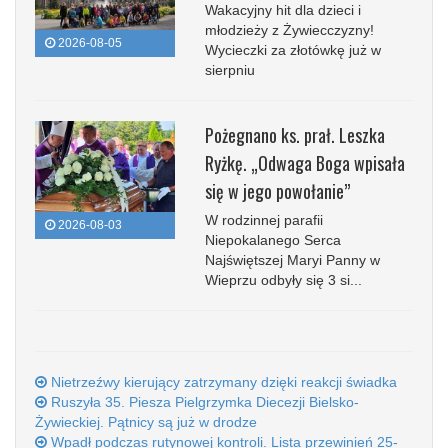
Wakacyjny hit dla dzieci i
młodzieży z Żywiecczyzny!
2026-08-05
Wycieczki za złotówkę już w
sierpniu
Pożegnano ks. prał. Leszka
Ryżkę. „Odwaga Boga wpisała
się w jego powołanie”
W rodzinnej parafii
2026-08-03
Niepokalanego Serca
Najświętszej Maryi Panny w
Wieprzu odbyły się 3 si...
Nietrzeźwy kierujący zatrzymany dzięki reakcji świadka
Ruszyła 35. Piesza Pielgrzymka Diecezji Bielsko-
Żywieckiej. Pątnicy są już w drodze
Wpadł podczas rutynowej kontroli. Lista przewinień 25-