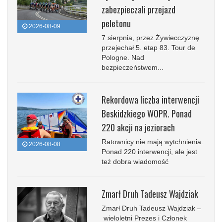
zabezpieczali przejazd
peletonu
2026-08-09
7 sierpnia, przez Żywiecczyznę
przejechał 5. etap 83. Tour de
Pologne. Nad
bezpieczeństwem...
Rekordowa liczba interwencji
Beskidzkiego WOPR. Ponad
220 akcji na jeziorach
Ratownicy nie mają wytchnienia.
2026-08-08
Ponad 220 interwencji, ale jest
też dobra wiadomość
Zmarł Druh Tadeusz Wajdziak
Zmarł Druh Tadeusz Wajdziak –
wieloletni Prezes i Członek