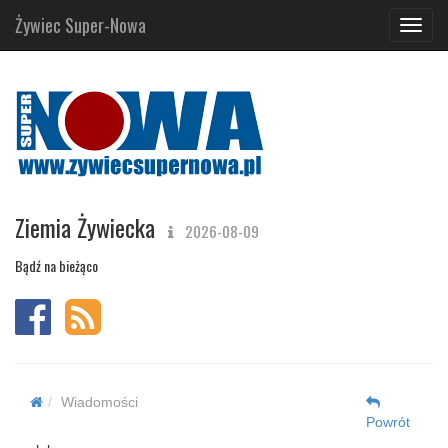
Żywiec Super-Nowa
Navig
Ziemia Żywiecka
2026-08-09
Bądź na bieżąco
Wiadomości
Powrót