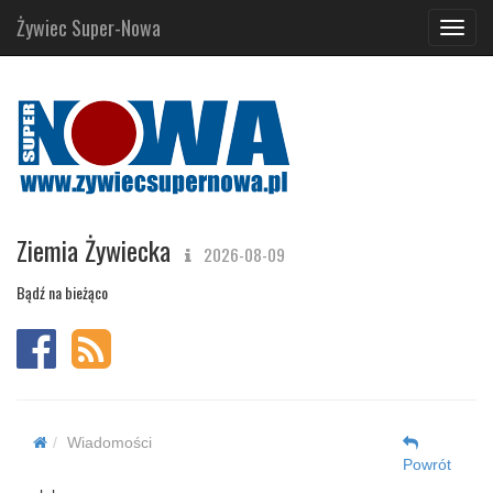
Żywiec Super-Nowa
Navig
Ziemia Żywiecka
2026-08-09
Bądź na bieżąco
Wiadomości
Powrót