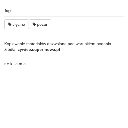
Tagi
cięcina
pożar
Kopiowanie materiałów dozwolone pod warunkiem podania
źródła:
zywiec.super-nowa.pl
r e k l a m a