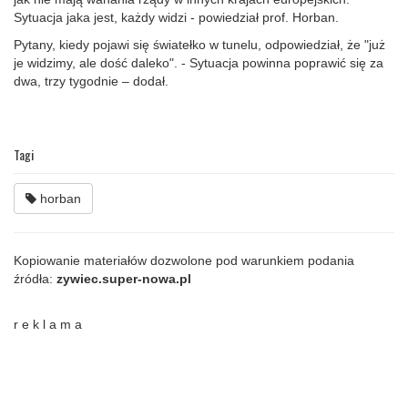
Sytuacja jaka jest, każdy widzi - powiedział prof. Horban.
Pytany, kiedy pojawi się światełko w tunelu, odpowiedział, że "już
je widzimy, ale dość daleko". - Sytuacja powinna poprawić się za
dwa, trzy tygodnie – dodał.
Tagi
horban
Kopiowanie materiałów dozwolone pod warunkiem podania
źródła:
zywiec.super-nowa.pl
r e k l a m a