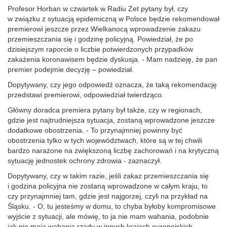
Profesor Horban w czwartek w Radiu Zet pytany był, czy
w związku z sytuacją epidemiczną w Polsce będzie rekomendował
premierowi jeszcze przez Wielkanocą wprowadzenie zakazu
przemieszczania się i godzinę policyjną. Powiedział, że po
dzisiejszym raporcie o liczbie potwierdzonych przypadków
zakażenia koronawisem będzie dyskusja. - Mam nadzieję, że pan
premier podejmie decyzję – powiedział.
Dopytywany, czy jego odpowiedź oznacza, że taką rekomendację
przedstawi premierowi, odpowiedział twierdząco.
Główny doradca premiera pytany był także, czy w regionach,
gdzie jest najtrudniejsza sytuacja, zostaną wprowadzone jeszcze
dodatkowe obostrzenia. - To przynajmniej powinny być
obostrzenia tylko w tych województwach, które są w tej chwili
bardzo narażone na zwiększoną liczbę zachorowań i na krytyczną
sytuację jednostek ochrony zdrowia - zaznaczył.
Dopytywany, czy w takim razie, jeśli zakaz przemieszczania się
i godzina policyjna nie zostaną wprowadzone w całym kraju, to
czy przynajmniej tam, gdzie jest najgorzej, czyli na przykład na
Śląsku. - O, tu jesteśmy w domu, to chyba byłoby kompromisowe
wyjście z sytuacji, ale mówię, to ja nie mam wahania, podobnie
jak nie mają wahania rządy w innych krajach europejskich.