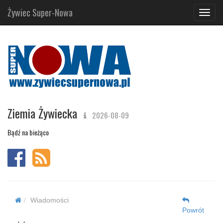
Żywiec Super-Nowa
Navig
Ziemia Żywiecka
2026-08-09
Bądź na bieżąco
Wiadomości
Powrót