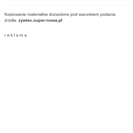
Kopiowanie materiałów dozwolone pod warunkiem podania
źródła:
zywiec.super-nowa.pl
r e k l a m a