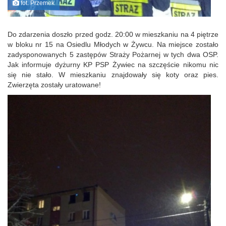
fot. Przemek
Do zdarzenia doszło przed godz. 20:00 w mieszkaniu na 4 piętrze
w bloku nr 15 na Osiedlu Młodych w Żywcu. Na miejsce zostało
zadysponowanych 5 zastępów Straży Pożarnej w tych dwa OSP.
Jak informuje dyżurny KP PSP Żywiec na szczęście nikomu nic
się nie stało. W mieszkaniu znajdowały się koty oraz pies.
Zwierzęta zostały uratowane!