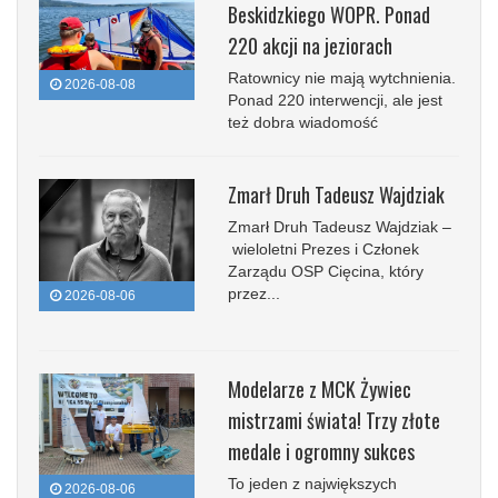
Beskidzkiego WOPR. Ponad
220 akcji na jeziorach
Ratownicy nie mają wytchnienia.
2026-08-08
Ponad 220 interwencji, ale jest
też dobra wiadomość
Zmarł Druh Tadeusz Wajdziak
Zmarł Druh Tadeusz Wajdziak –
wieloletni Prezes i Członek
Zarządu OSP Cięcina, który
przez...
2026-08-06
Modelarze z MCK Żywiec
mistrzami świata! Trzy złote
medale i ogromny sukces
To jeden z największych
2026-08-06