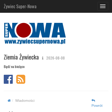
Żywiec Super-Nowa
Navig
Ziemia Żywiecka
2026-08-08
Bądź na bieżąco
Wiadomości
Powrót