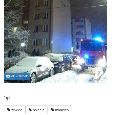
fot. Przemek
Tagi
żywiec
osiedle
młodych