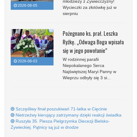
młodzieży z Żywiecczyzny!
2026-08-05
Wycieczki za złotówkę już w
sierpniu
Pożegnano ks. prał. Leszka
Ryżkę. „Odwaga Boga wpisała
się w jego powołanie”
W rodzinnej parafii
2026-08-03
Niepokalanego Serca
Najświętszej Maryi Panny w
Wieprzu odbyły się 3 si...
Szczęśliwy finał poszukiwań 71-latka w Cięcinie
Nietrzeźwy kierujący zatrzymany dzięki reakcji świadka
Ruszyła 35. Piesza Pielgrzymka Diecezji Bielsko-
Żywieckiej. Pątnicy są już w drodze