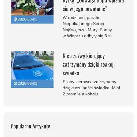
Ryżkę. „Odwaga Boga wpisała
się w jego powołanie”
W rodzinnej parafii
2026-08-03
Niepokalanego Serca
Najświętszej Maryi Panny
w Wieprzu odbyły się 3 si...
Nietrzeźwy kierujący
zatrzymany dzięki reakcji
świadka
Pijany kierowca zatrzymany
2026-08-03
dzięki czujności świadka. Miał
2 promile alkoholu
Popularne Artykuły