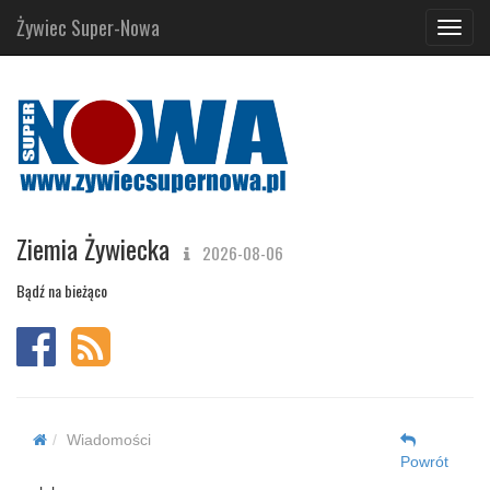
Żywiec Super-Nowa
Navig
Ziemia Żywiecka
2026-08-06
Bądź na bieżąco
Wiadomości
Powrót