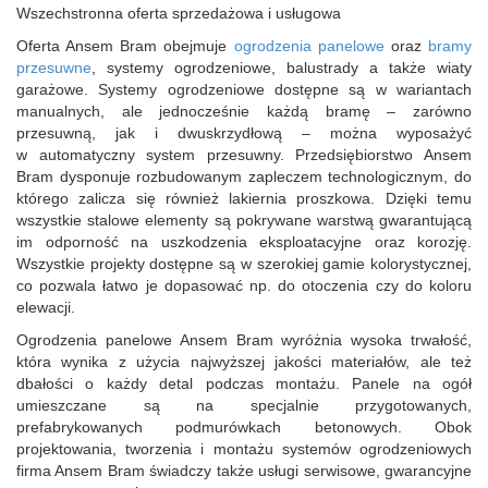
Wszechstronna oferta sprzedażowa i usługowa
Oferta Ansem Bram obejmuje
ogrodzenia panelowe
oraz
bramy
przesuwne
, systemy ogrodzeniowe, balustrady a także wiaty
garażowe. Systemy ogrodzeniowe dostępne są w wariantach
manualnych, ale jednocześnie każdą bramę – zarówno
przesuwną, jak i dwuskrzydłową – można wyposażyć
w automatyczny system przesuwny. Przedsiębiorstwo Ansem
Bram dysponuje rozbudowanym zapleczem technologicznym, do
którego zalicza się również lakiernia proszkowa. Dzięki temu
wszystkie stalowe elementy są pokrywane warstwą gwarantującą
im odporność na uszkodzenia eksploatacyjne oraz korozję.
Wszystkie projekty dostępne są w szerokiej gamie kolorystycznej,
co pozwala łatwo je dopasować np. do otoczenia czy do koloru
elewacji.
Ogrodzenia panelowe Ansem Bram wyróżnia wysoka trwałość,
która wynika z użycia najwyższej jakości materiałów, ale też
dbałości o każdy detal podczas montażu. Panele na ogół
umieszczane są na specjalnie przygotowanych,
prefabrykowanych podmurówkach betonowych. Obok
projektowania, tworzenia i montażu systemów ogrodzeniowych
firma Ansem Bram świadczy także usługi serwisowe, gwarancyjne