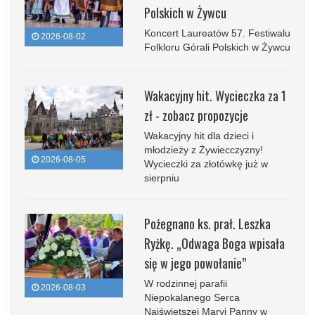
Polskich w Żywcu
Koncert Laureatów 57. Festiwalu
2026-08-02
Folkloru Górali Polskich w Żywcu
Wakacyjny hit. Wycieczka za 1
zł - zobacz propozycje
Wakacyjny hit dla dzieci i
młodzieży z Żywiecczyzny!
2026-08-05
Wycieczki za złotówkę już w
sierpniu
Pożegnano ks. prał. Leszka
Ryżkę. „Odwaga Boga wpisała
się w jego powołanie”
W rodzinnej parafii
2026-08-03
Niepokalanego Serca
Najświętszej Maryi Panny w