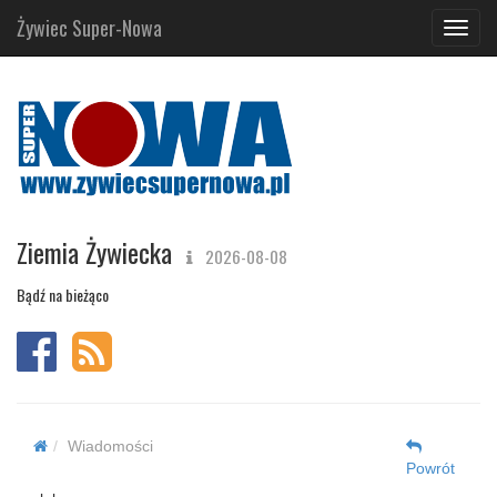
Żywiec Super-Nowa
Navig
Ziemia Żywiecka
2026-08-08
Bądź na bieżąco
Wiadomości
Powrót