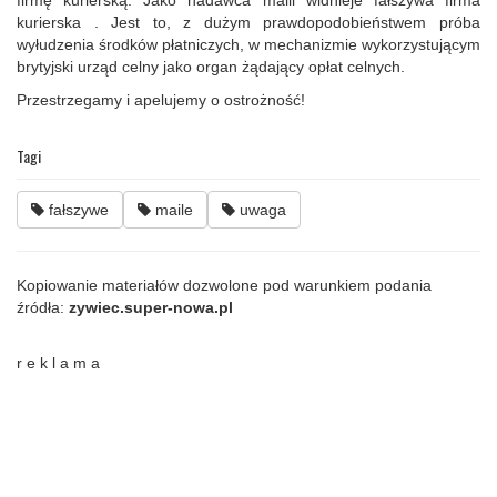
firmę kurierską. Jako nadawca maili widnieje fałszywa firma
kurierska . Jest to, z dużym prawdopodobieństwem próba
wyłudzenia środków płatniczych, w mechanizmie wykorzystującym
brytyjski urząd celny jako organ żądający opłat celnych.
Przestrzegamy i apelujemy o ostrożność!
Tagi
fałszywe
maile
uwaga
Kopiowanie materiałów dozwolone pod warunkiem podania
źródła:
zywiec.super-nowa.pl
r e k l a m a