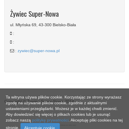
Żywiec Super-Nowa
ul. Młyńska 69, 43-300 Bielsko-Biała
:
:
:
zywiec@super-nowa.pl
Ta witryna używa plików cookie. Korzystając ze strony wyrażasz
Copyright © Żywiec Super-Nowa 2014
zgodę na używanie plików cookie, zgodnie z aktualnymi
ustawieniami przeglądarki. Możesz je w każdej chwili zmienić.
Aby dowiedzieć się więcej o plikach cookies lub je usunąć
zobacz naszą
politykę prywatności
. Akceptuję pliki cookies na tej
SN - INFORMACJE BIELSKO
stronie.
Akceptuje cookie.