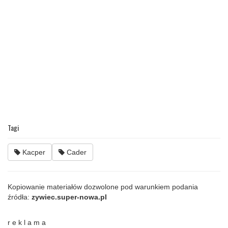
Tagi
Kacper
Cader
Kopiowanie materiałów dozwolone pod warunkiem podania
źródła:
zywiec.super-nowa.pl
r e k l a m a