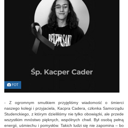
FOT
- Z ogromnym smutkiem przyjęliśmy wiadomość o śmierci
naszego kolegi i przyjaciela, Kacpra Cadera, członka Samorządu
Studenckiego, z którym dzieliliśmy nie tylko obowiązki, ale przede
wszystkim mnóstwo pięknych, wspólnych chwil. Był osobą pełną
energii, uśmiechu i pomysłów. Takich ludzi się nie zapomina – bo