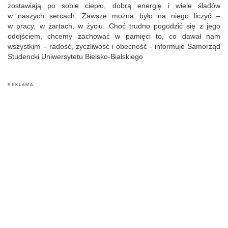
zostawiają po sobie ciepło, dobrą energię i wiele śladów
w naszych sercach. Zawsze można było na niego liczyć –
w pracy, w żartach, w życiu. Choć trudno pogodzić się z jego
odejściem, chcemy zachować w pamięci to, co dawał nam
wszystkim – radość, życzliwość i obecność - informuje Samorząd
Studencki Uniwersytetu Bielsko-Bialskiego
R E K L A M A