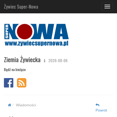
Żywiec Super-Nowa
Navig
Ziemia Żywiecka
2026-08-06
Bądź na bieżąco
Wiadomości
Powrót