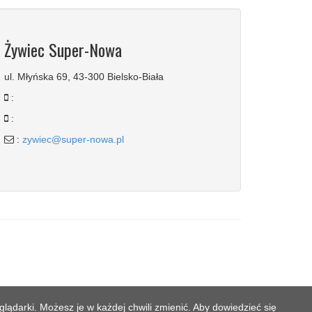
Żywiec Super-Nowa
ul. Młyńska 69, 43-300 Bielsko-Biała
:
:
:
zywiec@super-nowa.pl
lądarki. Możesz je w każdej chwili zmienić. Aby dowiedzieć się