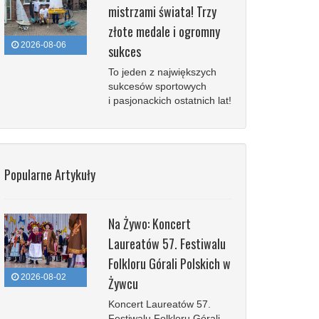
mistrzami świata! Trzy
złote medale i ogromny
2026-08-06
sukces
To jeden z największych
sukcesów sportowych
i pasjonackich ostatnich lat!
Popularne Artykuły
Na Żywo: Koncert
Laureatów 57. Festiwalu
Folkloru Górali Polskich w
2026-08-02
Żywcu
Koncert Laureatów 57.
Festiwalu Folkloru Górali