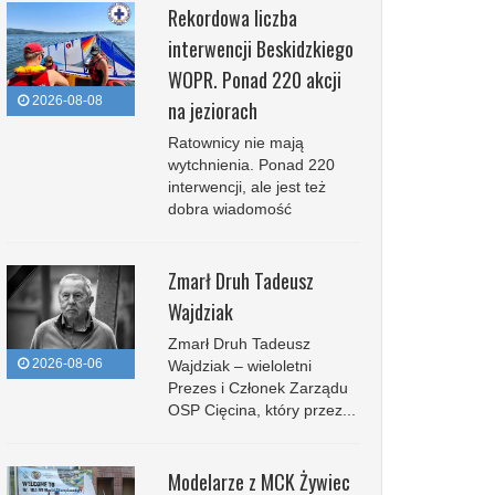
Rekordowa liczba
interwencji Beskidzkiego
WOPR. Ponad 220 akcji
2026-08-08
na jeziorach
Ratownicy nie mają
wytchnienia. Ponad 220
interwencji, ale jest też
dobra wiadomość
Zmarł Druh Tadeusz
Wajdziak
Zmarł Druh Tadeusz
2026-08-06
Wajdziak – wieloletni
Prezes i Członek Zarządu
OSP Cięcina, który przez...
Modelarze z MCK Żywiec