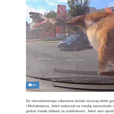
fot.
Do niecodziennego zdarzenia doszło wczoraj około god
i Michałowicza, Jeleń wskoczył na maskę samochodu na
godzin trwała obława za ucieknierem. Jeleń sam opuśc