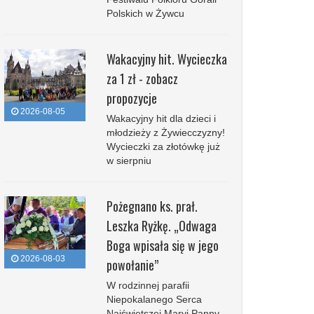
Polskich w Żywcu
Wakacyjny hit. Wycieczka
za 1 zł - zobacz
propozycje
2026-08-05
Wakacyjny hit dla dzieci i
młodzieży z Żywiecczyzny!
Wycieczki za złotówkę już
w sierpniu
Pożegnano ks. prał.
Leszka Ryżkę. „Odwaga
Boga wpisała się w jego
2026-08-03
powołanie”
W rodzinnej parafii
Niepokalanego Serca
Najświętszej Maryi Panny