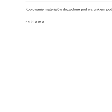
Kopiowanie materiałów dozwolone pod warunkiem pod
r e k l a m a