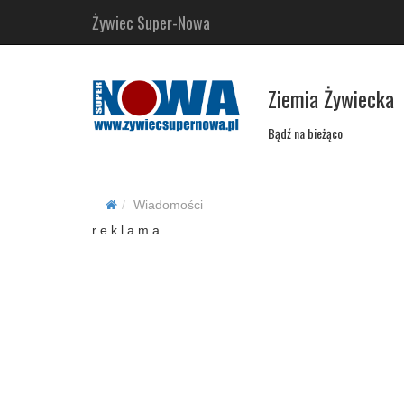
Żywiec Super-Nowa
Ziemia Żywiecka
Bądź na bieżąco
Wiadomości
r e k l a m a